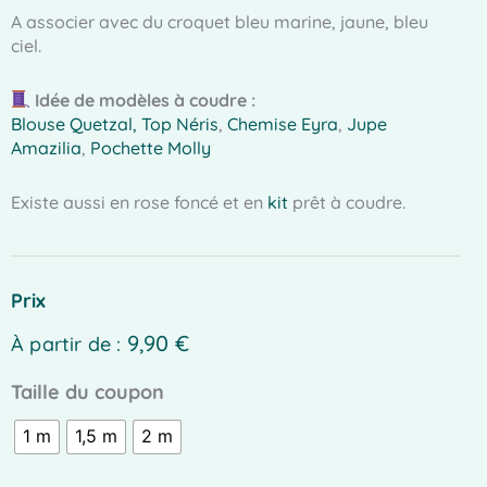
A associer avec du croquet bleu marine, jaune, bleu
ciel.
Idée de modèles à coudre :
Blouse Quetzal
, Top Néris
,
Chemise Eyra
,
Jupe
Amazilia
,
Pochette Molly
Existe aussi en rose foncé et en
kit
prêt à coudre.
Prix
9,90
€
À partir de :
quantité
Taille du coupon
de
1 m
1,5 m
2 m
Coton
vichy
-