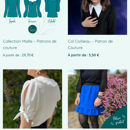
variations.
Les
options
peuvent
être
choisies
Collection Maille – Patrons de
Col Corbeau – Patron de
sur
couture
Couture
la
page
29,70
€
À partir de :
3,50
€
À partir de :
du
produit
Ce
produit
a
plusieurs
variations.
Les
options
peuvent
être
choisies