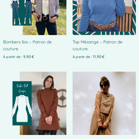
variations.
Les
options
peuvent
être
choisies
Bombers Ibis – Patron de
Top Mésange – Patron de
sur
couture
couture
la
page
9,90
€
11,90
€
À partir de :
À partir de :
du
produit
Ce
produit
a
plusieurs
variations.
Les
options
peuvent
être
choisies