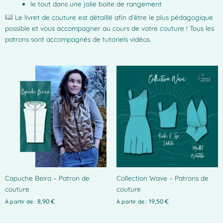
le tout dans une jolie boite de rangement
Le livret de couture est détaillé afin d’être le plus pédagogique
possible et vous accompagner au cours de votre couture ! Tous les
patrons sont accompagnés de tutoriels vidéos.
Ce
Ce
produit
produit
a
a
plusieurs
plusieurs
variations.
variations.
Les
Les
options
options
peuvent
peuvent
être
être
choisies
choisies
Capuche Beira – Patron de
Collection Wave – Patrons de
sur
sur
couture
couture
la
la
page
page
8,90
€
19,50
€
À partir de :
À partir de :
du
du