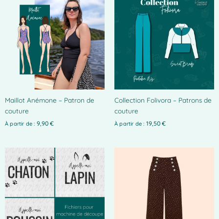
produit
produit
a
a
plusieurs
plusieurs
variations.
variations.
Les
Les
options
options
peuvent
peuvent
être
être
choisies
choisies
Maillot Anémone – Patron de
Collection Folivora – Patrons de
sur
sur
couture
couture
la
la
page
page
9,90
€
19,50
€
À partir de :
À partir de :
du
du
produit
produit