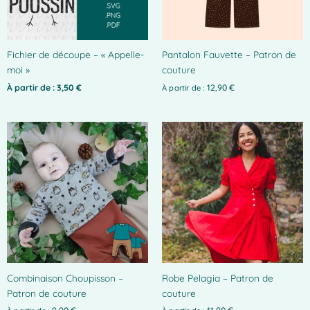
Fichier de découpe – « Appelle-
Pantalon Fauvette – Patron de
moi »
couture
À partir de :
3,50
€
12,90
€
À partir de :
Ce
produit
a
plusieurs
variations.
Les
options
peuvent
être
choisies
Combinaison Choupisson –
Robe Pelagia – Patron de
sur
Patron de couture
couture
la