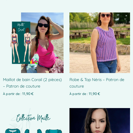
Ce
produit
a
plusieurs
variations.
Les
options
peuvent
être
choisies
Maillot de bain Corail (2 pièces)
Robe & Top Néris – Patron de
sur
– Patron de couture
couture
la
page
11,90
€
11,90
€
À partir de :
À partir de :
du
produit
Ce
produit
a
plusieurs