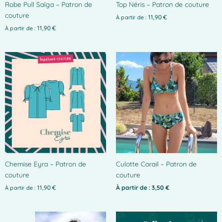
Robe Pull Saïga – Patron de
Top Néris – Patron de couture
sur
couture
la
11,90
€
À partir de :
page
11,90
€
À partir de :
du
produit
Chemise Eyra – Patron de
Culotte Corail – Patron de
couture
couture
11,90
€
À partir de :
3,50
€
À partir de :
Ce
Ce