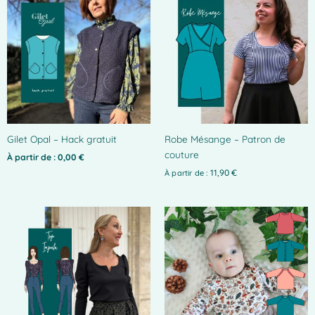
produit
a
plusieurs
variations.
Les
options
peuvent
être
choisies
Gilet Opal – Hack gratuit
Robe Mésange – Patron de
sur
couture
la
À partir de :
0,00
€
page
11,90
€
À partir de :
du
produit
Ce
Ce
produit
produit
a
a
plusieurs
plusieurs
variations.
variations.
Les
Les
options
options