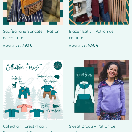
options
options
peuvent
peuvent
être
être
choisies
choisies
Sac/Banane Suricate – Patron
Blazer Isatis – Patron de
sur
sur
de couture
couture
la
la
page
page
7,90
€
9,90
€
À partir de :
À partir de :
du
du
produit
produit
Ce
Ce
produit
produit
a
a
plusieurs
plusieurs
variations.
variations.
Les
Les
options
options
peuvent
peuvent
être
être
choisies
choisies
Collection Forest (Faon,
Sweat Brady – Patron de
sur
sur