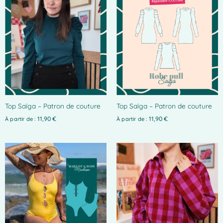
Top Saïga – Patron de couture
Top Saïga – Patron de couture
11,90
€
11,90
€
À partir de :
À partir de :
Ce
produit
a
plusieurs
variations.
Les
options