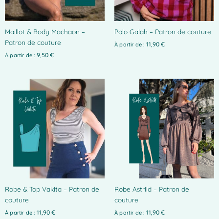
peuvent
être
choisies
Maillot & Body Machaon –
Polo Galah – Patron de couture
sur
Patron de couture
la
11,90
€
À partir de :
page
9,50
€
À partir de :
du
produit
Ce
Ce
produit
produit
a
a
plusieurs
plusieurs
variations.
variations.
Les
Les
options
options
peuvent
peuvent
être
être
choisies
choisies
Robe & Top Vakita – Patron de
Robe Astrild – Patron de
sur
sur
couture
couture
la
la
page
page
11,90
€
11,90
€
À partir de :
À partir de :