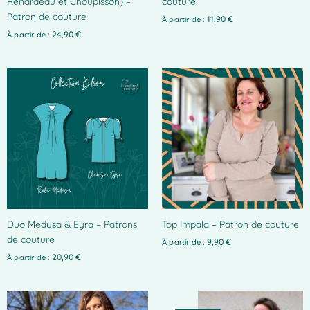
Renardeau et Choupisson) –
couture
la
la
Patron de couture
page
page
11,90
€
À partir de :
du
du
24,90
€
À partir de :
produit
produit
Ce
produit
a
plusieurs
variations.
Les
options
peuvent
être
choisies
Duo Medusa & Eyra – Patrons
Top Impala – Patron de couture
sur
de couture
la
9,90
€
À partir de :
page
20,90
€
À partir de :
du
produit
Ce