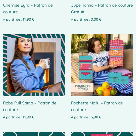
Chemise Eyra – Patron de
Jupe Tamia – Patron de couture
sur
couture
Gratuit
la
page
11,90
€
0,00
€
À partir de :
À partir de :
du
produit
Ce
produit
a
plusieurs
variations.
Les
options
peuvent
être
choisies
Robe Pull Saïga – Patron de
Pochette Molly – Patron de
sur
couture
couture
la
page
11,90
€
5,90
€
À partir de :
À partir de :
du
produit