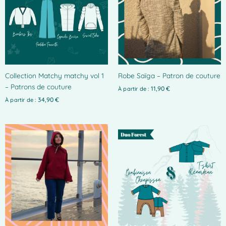
variations.
Les
options
peuvent
être
choisies
Collection Matchy matchy vol 1
Robe Saïga – Patron de couture
sur
– Patrons de couture
la
11,90
€
À partir de :
page
34,90
€
À partir de :
du
produit
Ce
produit
a
plusieurs
variations.
Les
options
peuvent
être