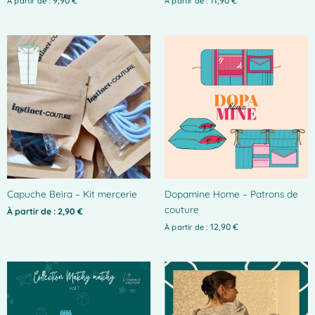
page
9,90
€
11,90
€
À partir de :
À partir de :
du
produit
Ce
produit
a
plusieurs
variations.
Les
options
peuvent
être
choisies
Capuche Beira – Kit mercerie
Dopamine Home – Patrons de
sur
couture
la
À partir de :
2,90
€
page
12,90
€
À partir de :
du
produit
Ce
produit
a
plusieurs