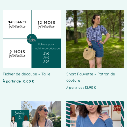
du
du
produit
produit
Fichier de découpe – Taille
Short Fauvette – Patron de
couture
À partir de :
0,00
€
12,90
€
À partir de :
Ce
produit
a
plusieurs