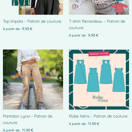
peuvent
peuvent
être
être
choisies
choisies
Top Impala – Patron de couture
T-shirt Renardeau – Patron de
sur
sur
couture
la
la
9,90
€
À partir de :
page
page
9,90
€
À partir de :
du
du
produit
produit
Pantalon Lyria – Patron de
Robe Néris – Patron de couture
couture
11,90
€
À partir de :
11,90
€
À partir de :