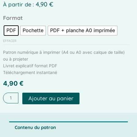
4,90
€
À partir de :
quantité
Format
de
PDF
Pochette
PDF + planche A0 imprimée
Capuche
Echarpe
EFFACER
Aurora
-
Patron numérique à imprimer (A4 ou A0 avec calque de taille)
Patron
ou à projeter
de
Livret explicatif format PDF
couture
Téléchargement instantané
4,90
€
Ajouter au panier
Contenu du patron